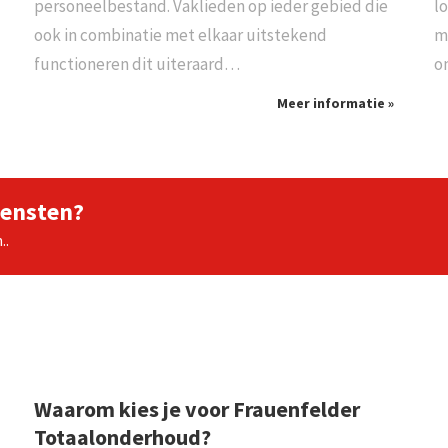
personeelbestand. Vaklieden op ieder gebied die
l
ook in combinatie met elkaar uitstekend
m
functioneren dit uiteraard…
o
Meer informatie »
iensten?
..
Waarom kies je voor Frauenfelder
Totaalonderhoud?